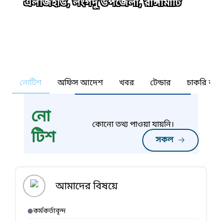
এলজিইডি, লংগদু উপজেলা, রাঙ্গামাটি
নোটিশ
অফিস আদেশ
খবর
টেন্ডার
চাকরি কর্ন
নো
কোনো তথ্য পাওয়া যায়নি।
টিশ
সকল
আমাদের বিষয়ে
কর্মকর্তাবৃন্দ