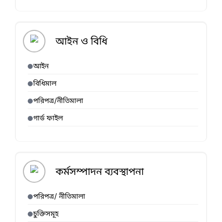
আইন ও বিধি
আইন
বিধিমাল
পরিপত্র/নীতিমালা
গার্ড ফাইল
কর্মসম্পাদন ব্যবস্থাপনা
পরিপত্র/ নীতিমালা
চুক্তিসমূহ