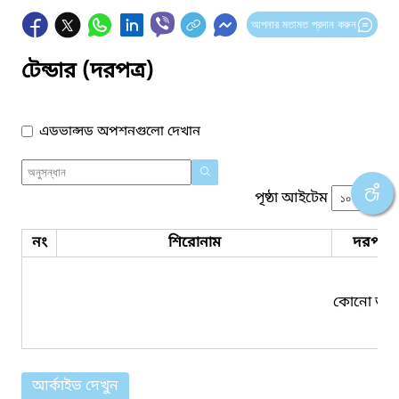
আপনার মতামত প্রদান করুন
টেন্ডার (দরপত্র)
এডভান্সড অপশনগুলো দেখান
পৃষ্ঠা আইটেম
নং
শিরোনাম
দরপত্র 
কোনো তথ্য
আর্কাইভ দেখুন